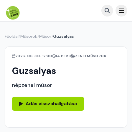
Főoldal
Műsorok
Műsor
Guzsalyas
2026. 06. 30. 12:30
14 PERC
ZENEI MŰSOROK
Guzsalyas
népzenei műsor
Adás visszahallgatása