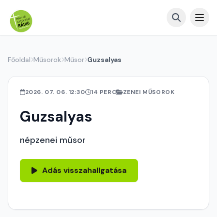
Főoldal
Műsorok
Műsor
Guzsalyas
2026. 07. 06. 12:30
14 PERC
ZENEI MŰSOROK
Guzsalyas
népzenei műsor
Adás visszahallgatása