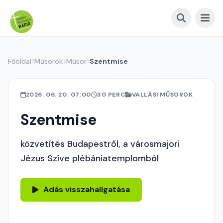
Főoldal
Műsorok
Műsor
Szentmise
2026. 06. 20. 07:00
30 PERC
VALLÁSI MŰSOROK
Szentmise
közvetítés Budapestről, a városmajori
Jézus Szíve plébániatemplomból
Adás visszahallgatása