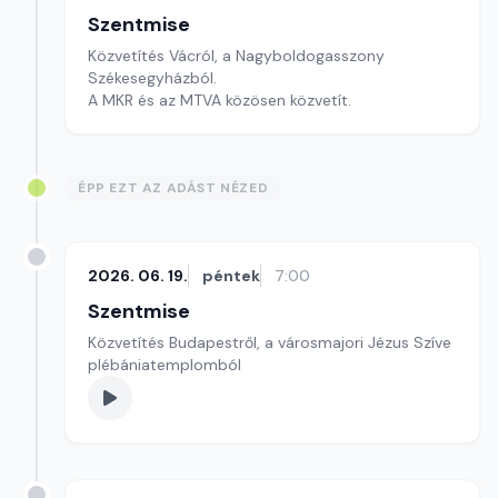
Szentmise
Közvetítés Vácról, a Nagyboldogasszony
Székesegyházból.
A MKR és az MTVA közösen közvetít.
ÉPP EZT AZ ADÁST NÉZED
2026. 06. 19.
péntek
7:00
Szentmise
Közvetítés Budapestről, a városmajori Jézus Szíve
plébániatemplomból