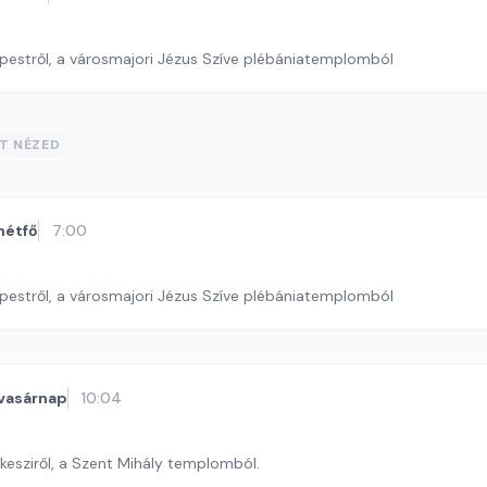
pestről, a városmajori Jézus Szíve plébániatemplomból
ST NÉZED
hétfő
7:00
pestről, a városmajori Jézus Szíve plébániatemplomból
vasárnap
10:04
kesziről, a Szent Mihály templomból.