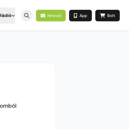
Rádió
Hírlevél
App
Bolt
lomból