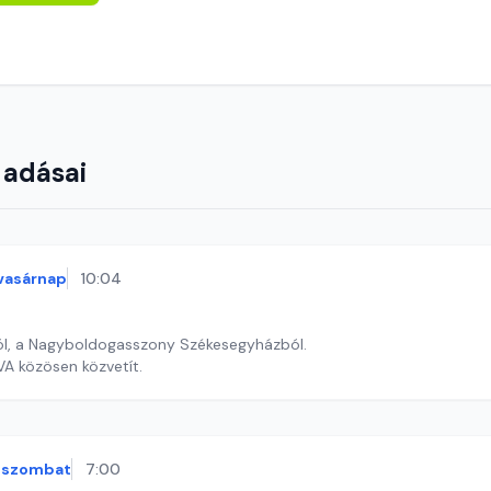
 adásai
vasárnap
10:04
ól, a Nagyboldogasszony Székesegyházból.
A közösen közvetít.
szombat
7:00