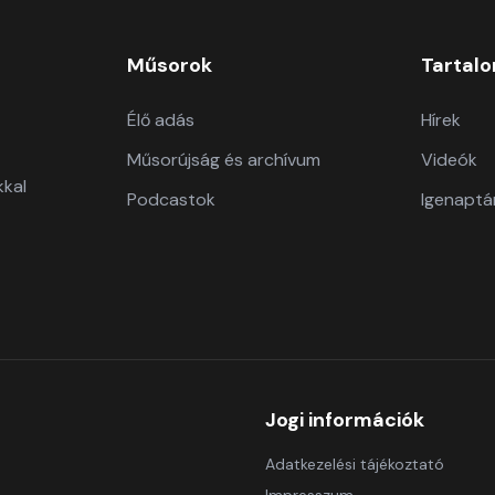
Műsorok
Tartal
Élő adás
Hírek
Műsorújság és archívum
Videók
kkal
Podcastok
Igenaptá
Jogi információk
Adatkezelési tájékoztató