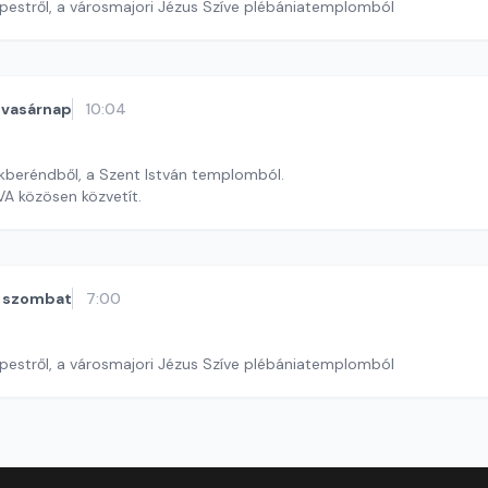
pestről, a városmajori Jézus Szíve plébániatemplomból
vasárnap
10:04
kberéndből, a Szent István templomból.
A közösen közvetít.
szombat
7:00
pestről, a városmajori Jézus Szíve plébániatemplomból