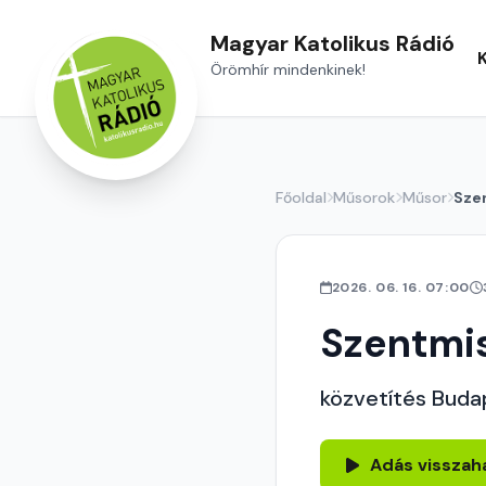
Magyar Katolikus Rádió
Örömhír mindenkinek!
Főoldal
Műsorok
Műsor
Sze
2026. 06. 16. 07:00
Szentmi
közvetítés Buda
Adás visszah