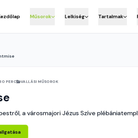
Kezdőlap
Műsorok
Lelkiség
Tartalmak
ntmise
30 PERC
VALLÁSI MŰSOROK
se
pestről, a városmajori Jézus Szíve plébániatemp
allgatása