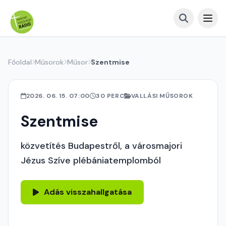
Főoldal
Műsorok
Műsor
Szentmise
2026. 06. 15. 07:00
30 PERC
VALLÁSI MŰSOROK
Szentmise
közvetítés Budapestről, a városmajori
Jézus Szíve plébániatemplomból
Adás visszahallgatása