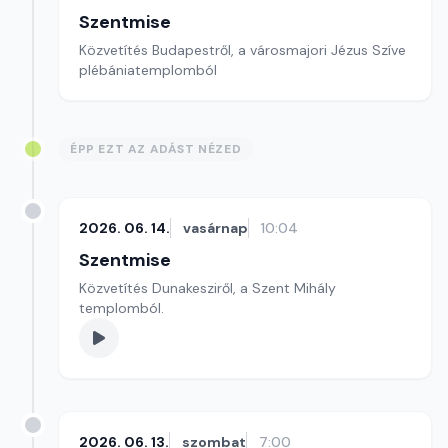
Szentmise
Közvetítés Budapestről, a városmajori Jézus Szíve
plébániatemplomból
ÉPP EZT AZ ADÁST NÉZED
2026. 06. 14.
vasárnap
10:04
Szentmise
Közvetítés Dunakesziről, a Szent Mihály
templomból.
2026. 06. 13.
szombat
7:00