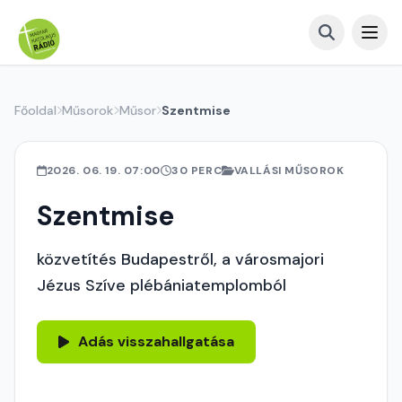
Főoldal
Műsorok
Műsor
Szentmise
2026. 06. 19. 07:00
30 PERC
VALLÁSI MŰSOROK
Szentmise
közvetítés Budapestről, a városmajori
Jézus Szíve plébániatemplomból
Adás visszahallgatása