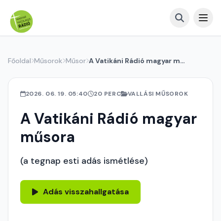
Főoldal
Műsorok
Műsor
A Vatikáni Rádió magyar műsora
2026. 06. 19. 05:40
20 PERC
VALLÁSI MŰSOROK
A Vatikáni Rádió magyar
műsora
(a tegnap esti adás ismétlése)
Adás visszahallgatása