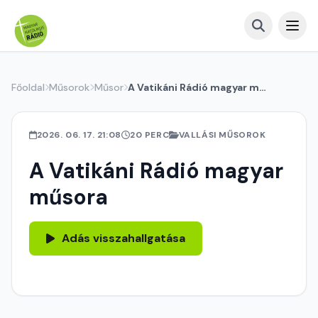
Főoldal
Műsorok
Műsor
A Vatikáni Rádió magyar műsora
2026. 06. 17. 21:08
20 PERC
VALLÁSI MŰSOROK
A Vatikáni Rádió magyar
műsora
Adás visszahallgatása