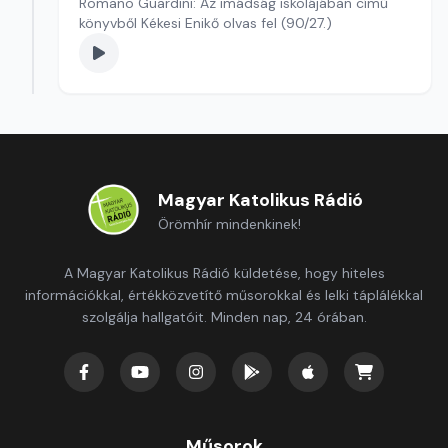
Romano Guardini: Az imádság iskolájában című
könyvből Kékesi Enikő olvas fel (90/27.)
Magyar Katolikus Rádió
Örömhír mindenkinek!
A Magyar Katolikus Rádió küldetése, hogy hiteles
információkkal, értékközvetítő műsorokkal és lelki táplálékkal
szolgálja hallgatóit. Minden nap, 24 órában.
Műsorok