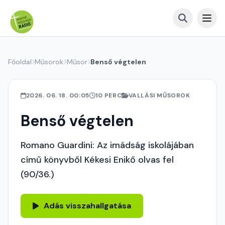
Főoldal
Műsorok
Műsor
Benső végtelen
2026. 06. 18. 00:05
10 PERC
VALLÁSI MŰSOROK
Benső végtelen
Romano Guardini: Az imádság iskolájában
című könyvből Kékesi Enikő olvas fel
(90/36.)
Adás visszahallgatása