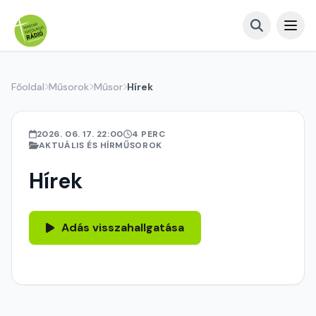
Főoldal
Műsorok
Műsor
Hírek
2026. 06. 17. 22:00
4 PERC
AKTUÁLIS ÉS HÍRMŰSOROK
Hírek
Adás visszahallgatása