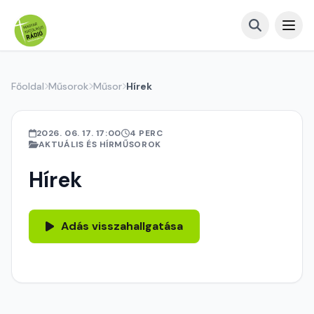
Főoldal
Műsorok
Műsor
Hírek
2026. 06. 17. 17:00
4 PERC
AKTUÁLIS ÉS HÍRMŰSOROK
Hírek
Adás visszahallgatása