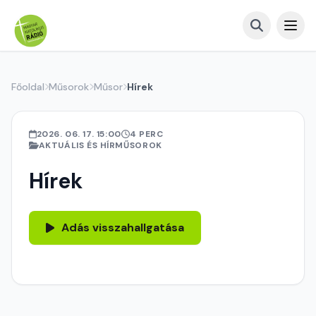
Főoldal
Műsorok
Műsor
Hírek
2026. 06. 17. 15:00
4 PERC
AKTUÁLIS ÉS HÍRMŰSOROK
Hírek
Adás visszahallgatása