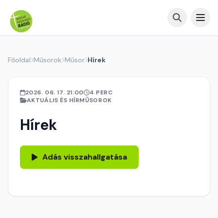
Főoldal
Műsorok
Műsor
Hírek
2026. 06. 17. 21:00
4 PERC
AKTUÁLIS ÉS HÍRMŰSOROK
Hírek
Adás visszahallgatása