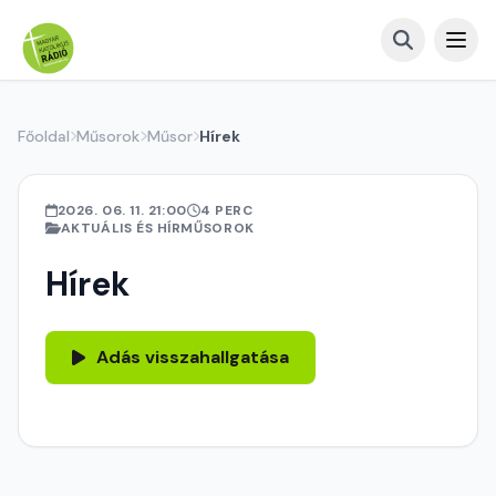
Főoldal
Műsorok
Műsor
Hírek
2026. 06. 11. 21:00
4 PERC
AKTUÁLIS ÉS HÍRMŰSOROK
Hírek
Adás visszahallgatása