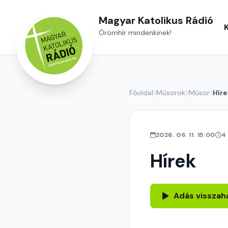
Magyar Katolikus Rádió
Örömhír mindenkinek!
Főoldal
Műsorok
Műsor
Híre
2026. 06. 11. 15:00
4
Hírek
Adás visszah