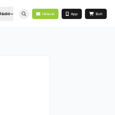
Rádió
Hírlevél
App
Bolt