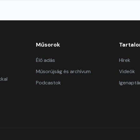
Műsorok
Tartal
Élő adás
Hírek
Műsorújság és archívum
Videók
kkal
Podcastok
Igenaptá