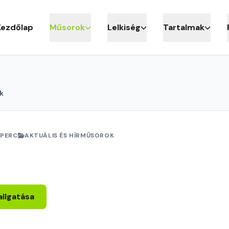
Kezdőlap
Műsorok
Lelkiség
Tartalmak
k
 PERC
AKTUÁLIS ÉS HÍRMŰSOROK
allgatása