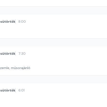
sütörtök
8:00
sütörtök
7:30
szemle, műsorajánló
sütörtök
6:01