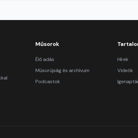
Műsorok
Tartal
Élő adás
Hírek
Műsorújság és archívum
Videók
kkal
Podcastok
Igenaptá