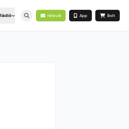
Rádió
Hírlevél
App
Bolt