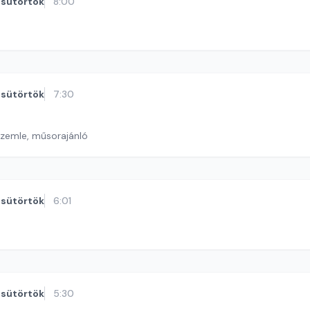
sütörtök
8:00
sütörtök
7:30
szemle, műsorajánló
sütörtök
6:01
sütörtök
5:30