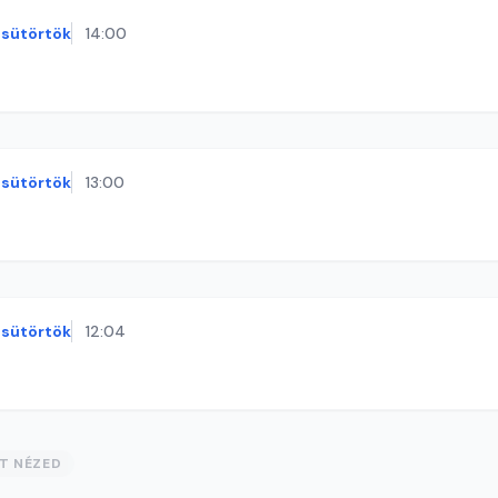
sütörtök
14:00
sütörtök
13:00
sütörtök
12:04
ST NÉZED