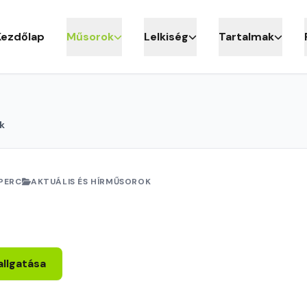
Kezdőlap
Műsorok
Lelkiség
Tartalmak
k
PERC
AKTUÁLIS ÉS HÍRMŰSOROK
allgatása