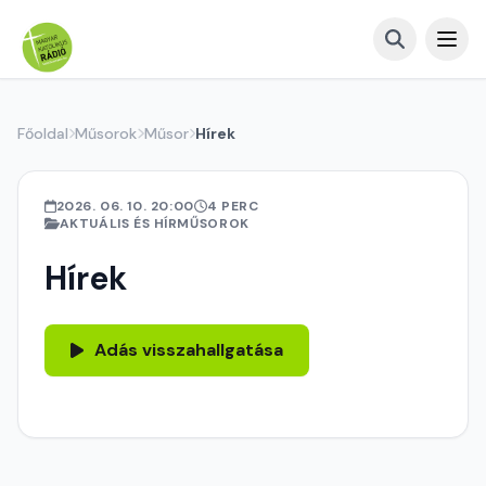
Főoldal
Műsorok
Műsor
Hírek
2026. 06. 10. 20:00
4 PERC
AKTUÁLIS ÉS HÍRMŰSOROK
Hírek
Adás visszahallgatása