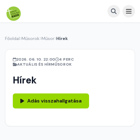
Főoldal
Műsorok
Műsor
Hírek
2026. 06. 10. 22:00
4 PERC
AKTUÁLIS ÉS HÍRMŰSOROK
Hírek
Adás visszahallgatása