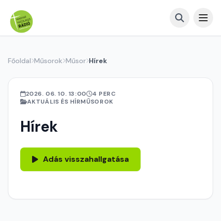
Főoldal
Műsorok
Műsor
Hírek
2026. 06. 10. 13:00
4 PERC
AKTUÁLIS ÉS HÍRMŰSOROK
Hírek
Adás visszahallgatása