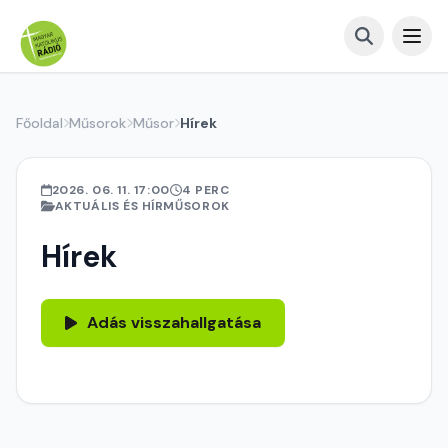
Főoldal
Műsorok
Műsor
Hírek
2026. 06. 11. 17:00
4 PERC
AKTUÁLIS ÉS HÍRMŰSOROK
Hírek
Adás visszahallgatása