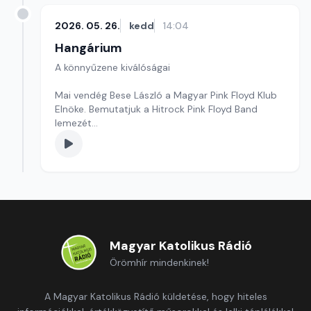
2026. 05. 26.
kedd
14:04
Hangárium
A könnyűzene kiválóságai
Mai vendég Bese László a Magyar Pink Floyd Klub
Elnöke. Bemutatjuk a Hitrock Pink Floyd Band
lemezét
Szerkesztő: Balogh Tibor
Magyar Katolikus Rádió
Örömhír mindenkinek!
A Magyar Katolikus Rádió küldetése, hogy hiteles