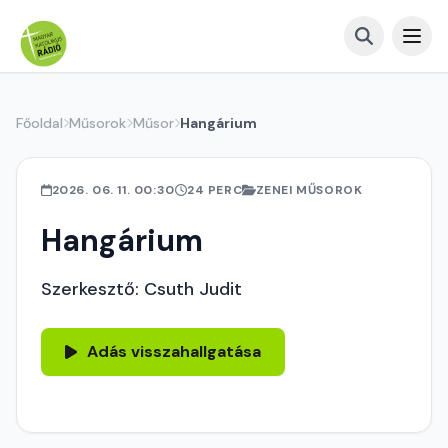
Főoldal
Műsorok
Műsor
Hangárium
2026. 06. 11. 00:30
24 PERC
ZENEI MŰSOROK
Hangárium
Szerkesztő: Csuth Judit
Adás visszahallgatása