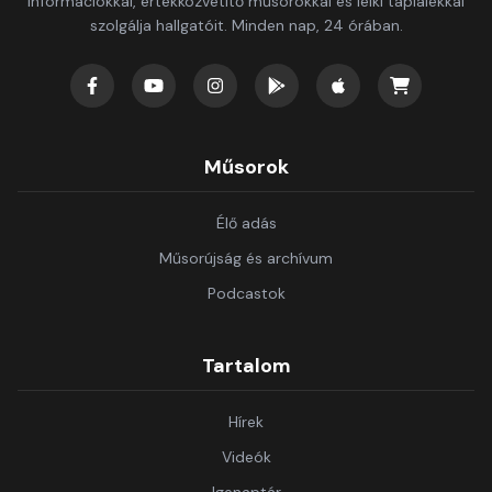
információkkal, értékközvetítő műsorokkal és lelki táplálékkal
szolgálja hallgatóit. Minden nap, 24 órában.
Műsorok
Élő adás
Műsorújság és archívum
Podcastok
Tartalom
Hírek
Videók