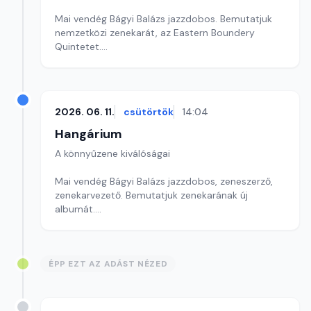
Mai vendég Bágyi Balázs jazzdobos. Bemutatjuk
nemzetközi zenekarát, az Eastern Boundery
Quintetet.
Szerkesztő: Balogh Tibor
2026. 06. 11.
csütörtök
14:04
Hangárium
A könnyűzene kiválóságai
Mai vendég Bágyi Balázs jazzdobos, zeneszerző,
zenekarvezető. Bemutatjuk zenekarának új
albumát.
Szerkesztő: Balogh Tibor
ÉPP EZT AZ ADÁST NÉZED