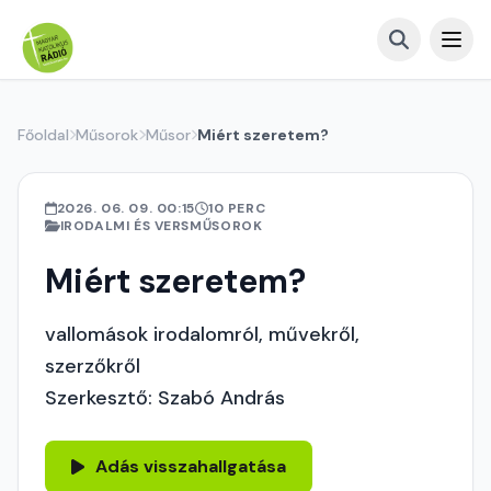
Főoldal
Műsorok
Műsor
Miért szeretem?
2026. 06. 09. 00:15
10 PERC
IRODALMI ÉS VERSMŰSOROK
Miért szeretem?
vallomások irodalomról, művekről,
szerzőkről
Szerkesztő: Szabó András
Adás visszahallgatása