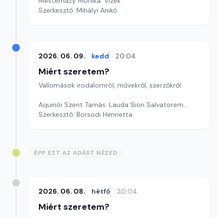
Mesterházy Mónika: Vizek
Szerkesztő: Mihályi Anikó
2026. 06. 09.
kedd
20:04
Miért szeretem?
Vallomások irodalomról, művekről, szerzőkről
Aquinói Szent Tamás: Lauda Sion Salvatorem...
Szerkesztő: Borsodi Henrietta
ÉPP EZT AZ ADÁST NÉZED
2026. 06. 08.
hétfő
20:04
Miért szeretem?