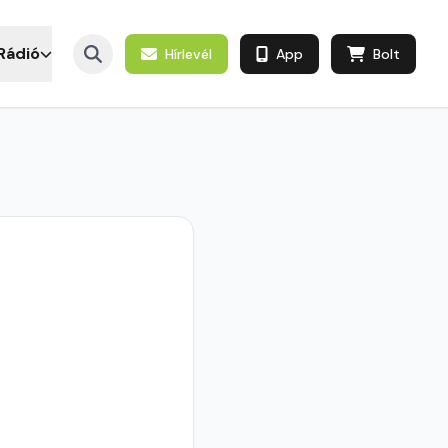
Rádió
Hírlevél
App
Bolt