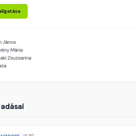
allgatása
h János
vény Mária
aki Zsuzsanna
ata
 adásai
sütörtök
14:30