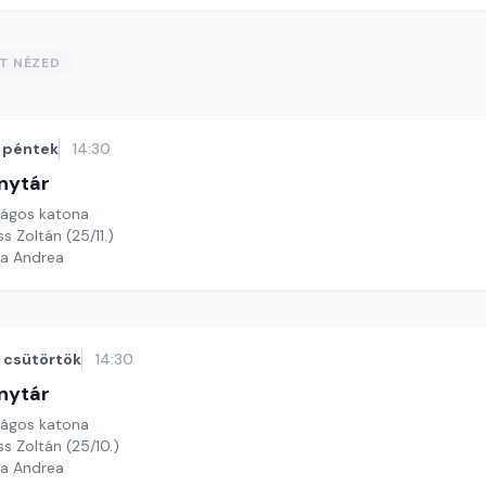
ST NÉZED
péntek
14:30
nytár
rágos katona
s Zoltán (25/11.)
ga Andrea
csütörtök
14:30
nytár
rágos katona
ss Zoltán (25/10.)
ga Andrea