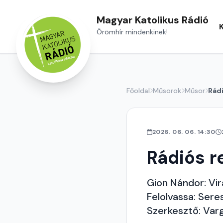
Magyar Katolikus Rádió
Örömhír mindenkinek!
Főoldal
Műsorok
Műsor
Rád
2026. 06. 06. 14:30
Rádiós r
Gion Nándor: Vi
Felolvassa: Seres
Szerkesztő: Var