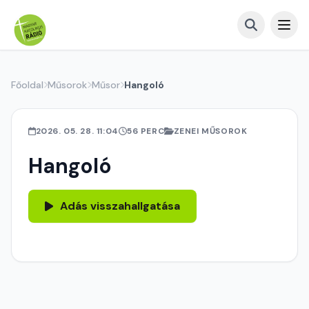
Főoldal
Műsorok
Műsor
Hangoló
2026. 05. 28. 11:04
56 PERC
ZENEI MŰSOROK
Hangoló
Adás visszahallgatása