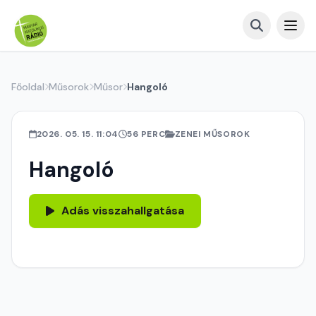
Főoldal
Műsorok
Műsor
Hangoló
2026. 05. 15. 11:04
56 PERC
ZENEI MŰSOROK
Hangoló
Adás visszahallgatása