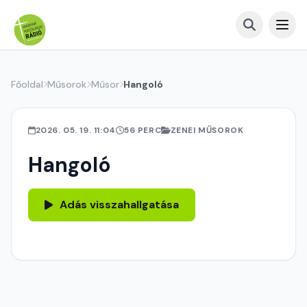
Főoldal
Műsorok
Műsor
Hangoló
2026. 05. 19. 11:04
56 PERC
ZENEI MŰSOROK
Hangoló
Adás visszahallgatása