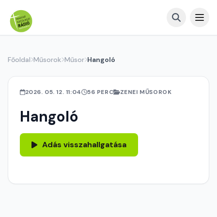
Főoldal
Műsorok
Műsor
Hangoló
2026. 05. 12. 11:04
56 PERC
ZENEI MŰSOROK
Hangoló
Adás visszahallgatása