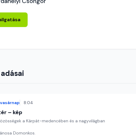
rdahelyi Csongor
allgatása
 adásai
vasárnap
8:04
ér – kép
özösségek a Kárpát-medencében és a nagyvilágban
Jánosa Domonkos.