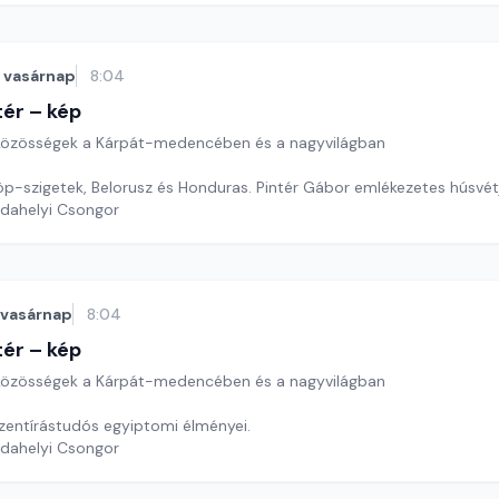
vasárnap
8:04
ér – kép
özösségek a Kárpát-medencében és a nagyvilágban
Haiti, Bolívia, Fülöp-szigetek, Belorusz és Honduras. Pintér Gáb
rdahelyi Csongor
vasárnap
8:04
ér – kép
özösségek a Kárpát-medencében és a nagyvilágban
zentírástudós egyiptomi élményei.
rdahelyi Csongor