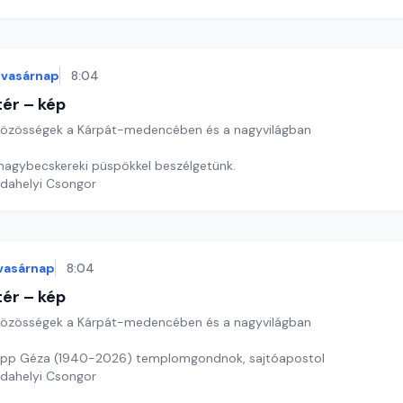
vasárnap
8:04
ér – kép
özösségek a Kárpát-medencében és a nagyvilágban
 nagybecskereki püspökkel beszélgetünk.
rdahelyi Csongor
vasárnap
8:04
ér – kép
özösségek a Kárpát-medencében és a nagyvilágban
pp Géza (1940-2026) templomgondnok, sajtóapostol
rdahelyi Csongor