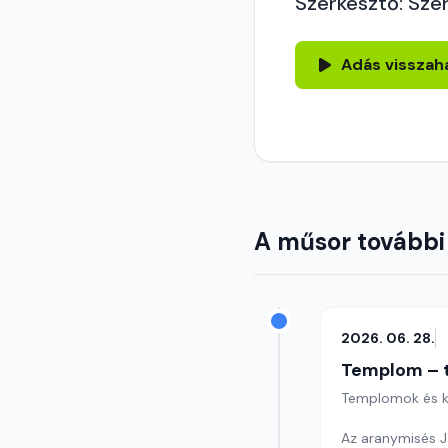
Szerkesztő: Sze
Adás visszah
A műsor további
2026. 06. 28.
Templom – t
Templomok és k
Az aranymisés 