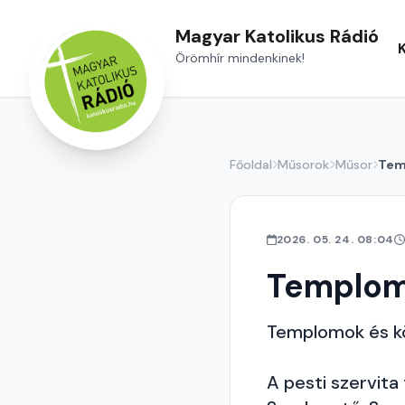
Magyar Katolikus Rádió
Örömhír mindenkinek!
Főoldal
Műsorok
Műsor
Tem
2026. 05. 24. 08:04
Templom
Templomok és k
A pesti szervit