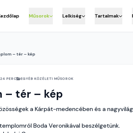
Kezdőlap
Műsorok
Lelkiség
Tartalmak
plom – tér – kép
24 PERC
EGYÉB KÖZÉLETI MŰSOROK
 – tér – kép
özösségek a Kárpát-medencében és a nagyvilá
a templomról Boda Veronikával beszélgetünk.