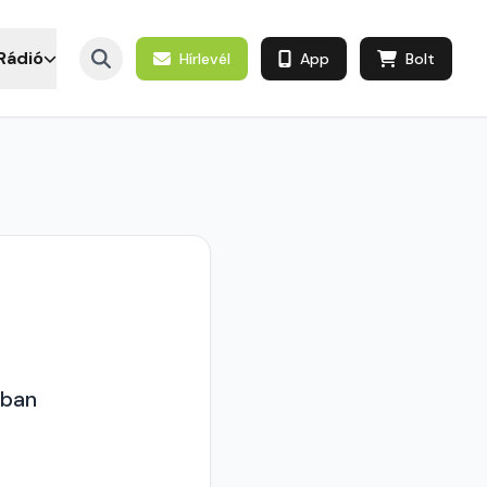
Rádió
Hírlevél
App
Bolt
gban