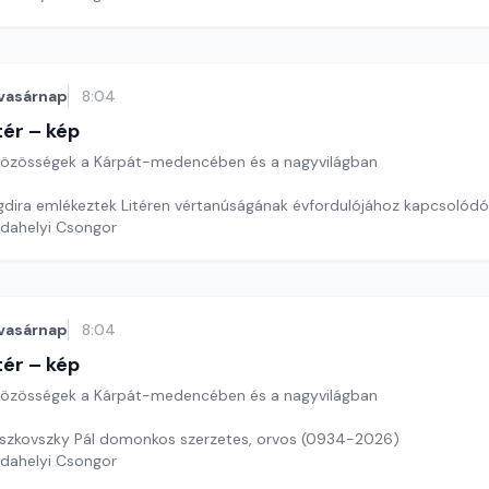
vasárnap
8:04
ér – kép
özösségek a Kárpát-medencében és a nagyvilágban
dira emlékeztek Litéren vértanúságának évfordulójához kapcsolód
rdahelyi Csongor
vasárnap
8:04
ér – kép
özösségek a Kárpát-medencében és a nagyvilágban
szkovszky Pál domonkos szerzetes, orvos (0934-2026)
rdahelyi Csongor