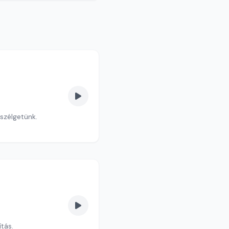
eszélgetünk.
ítás.