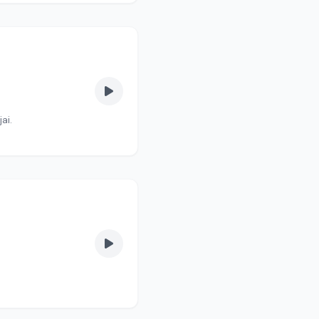
or emlékezetes húsvétjai.