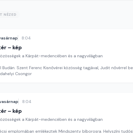
ST NÉZED
vasárnap
8:04
ér – kép
özösségek a Kárpát-medencében és a nagyvilágban
l Budán. Szent Ferenc Kisnővérei közösség tagjával, Judit nővérrel b
rdahelyi Csongor
vasárnap
8:04
ér – kép
özösségek a Kárpát-medencében és a nagyvilágban
écsi emplomában emlékeztek Mindszenty bíborosra. Helyszíni tudós