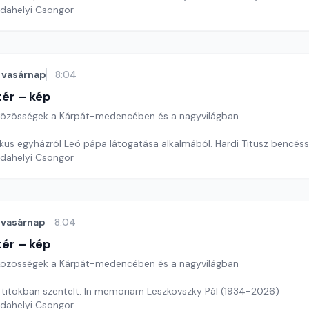
rdahelyi Csongor
vasárnap
8:04
ér – kép
özösségek a Kárpát-medencében és a nagyvilágban
likus egyházról Leó pápa látogatása alkalmából. Hardi Titusz bencéss
rdahelyi Csongor
vasárnap
8:04
ér – kép
özösségek a Kárpát-medencében és a nagyvilágban
ó titokban szentelt. In memoriam Leszkovszky Pál (1934-2026)
rdahelyi Csongor