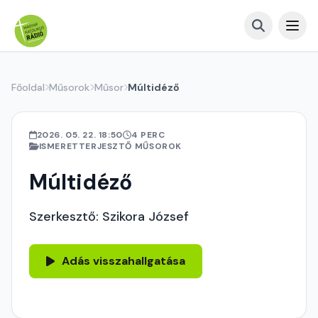
Főoldal
Műsorok
Műsor
Múltidéző
2026. 05. 22. 18:50
4 PERC
ISMERETTERJESZTŐ MŰSOROK
Múltidéző
Szerkesztő: Szikora József
Adás visszahallgatása