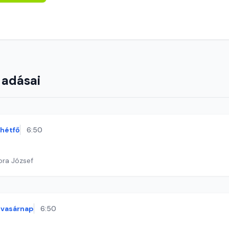
 adásai
hétfő
6:50
ora József
vasárnap
6:50