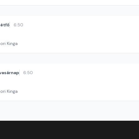
étfő
6:50
ori Kinga
vasárnap
6:50
ori Kinga