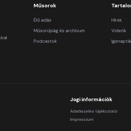
Műsorok
Tartal
Élő adás
Hírek
Műsorújság és archívum
Videók
kkal
Podcastok
Igenaptá
Jogi információk
Adatkezelési tájékoztató
Impresszum