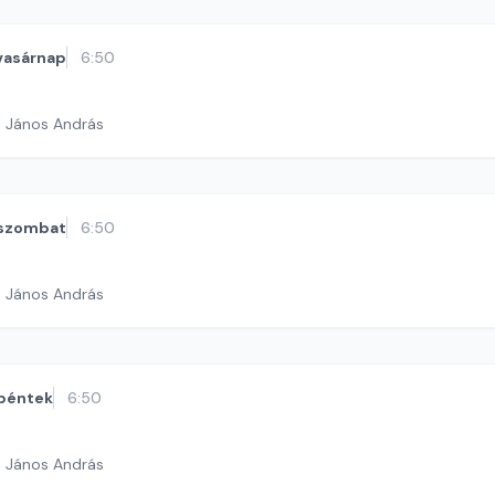
vasárnap
6:50
h János András
szombat
6:50
h János András
péntek
6:50
h János András