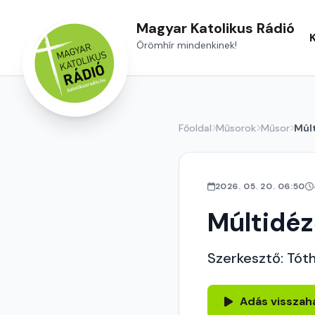
Magyar Katolikus Rádió
Örömhír mindenkinek!
Főoldal
Műsorok
Műsor
Múl
2026. 05. 20. 06:50
Múltidé
Szerkesztő: Tót
Adás visszah