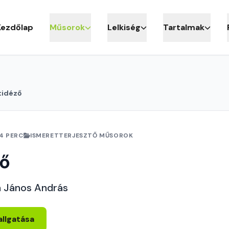
Kezdőlap
Műsorok
Lelkiség
Tartalmak
tidéző
4 PERC
ISMERETTERJESZTŐ MŰSOROK
ző
h János András
allgatása