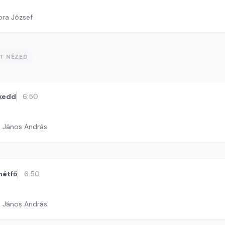
ora József
ST NÉZED
kedd
6:50
h János András
hétfő
6:50
h János András