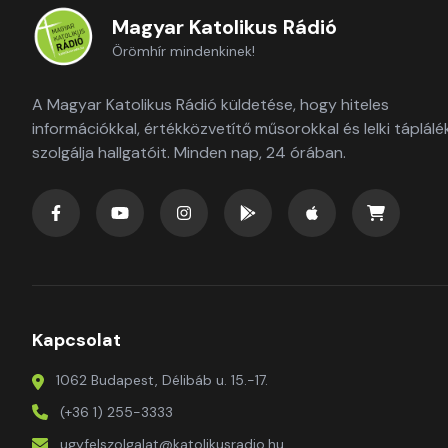
Magyar Katolikus Rádió
Örömhír mindenkinek!
A Magyar Katolikus Rádió küldetése, hogy hiteles
információkkal, értékközvetítő műsorokkal és lelki táplálé
szolgálja hallgatóit. Minden nap, 24 órában.
Kapcsolat
1062 Budapest, Délibáb u. 15.-17.
(+36 1) 255-3333
ugyfelszolgalat@katolikusradio.hu