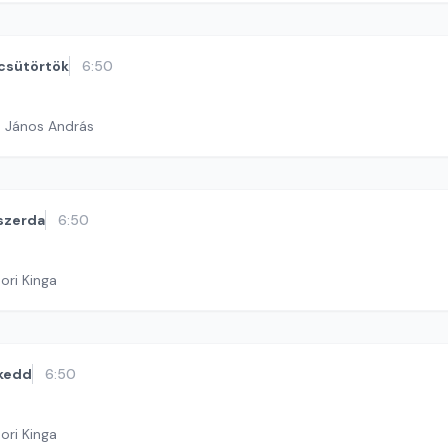
csütörtök
6:50
h János András
szerda
6:50
ori Kinga
kedd
6:50
ori Kinga