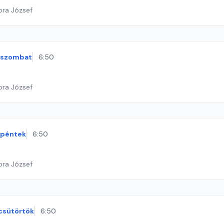
ora József
szombat
6:50
ora József
péntek
6:50
ora József
csütörtök
6:50