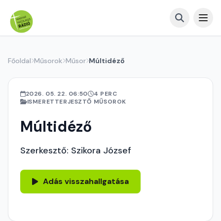
Főoldal
Műsorok
Műsor
Múltidéző
2026. 05. 22. 06:50
4 PERC
ISMERETTERJESZTŐ MŰSOROK
Múltidéző
Szerkesztő: Szikora József
Adás visszahallgatása