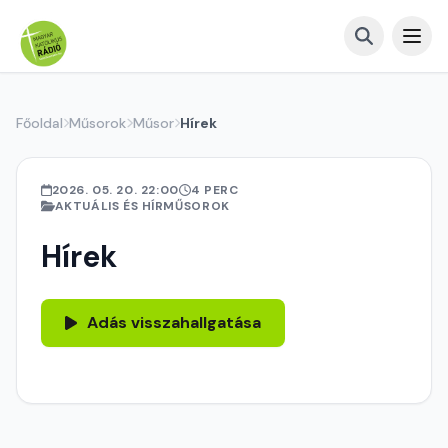
Főoldal
Műsorok
Műsor
Hírek
2026. 05. 20. 22:00
4 PERC
AKTUÁLIS ÉS HÍRMŰSOROK
Hírek
Adás visszahallgatása