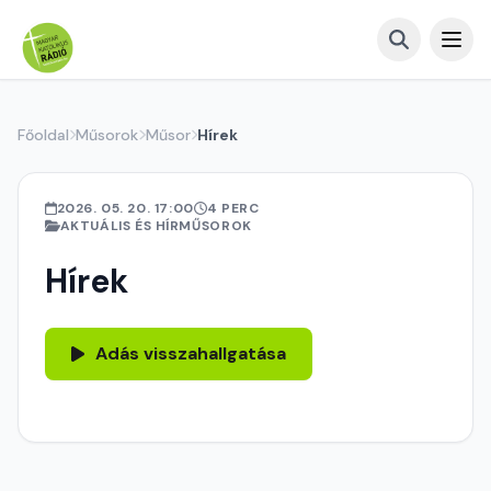
Főoldal
Műsorok
Műsor
Hírek
2026. 05. 20. 17:00
4 PERC
AKTUÁLIS ÉS HÍRMŰSOROK
Hírek
Adás visszahallgatása