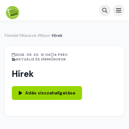
Főoldal
Műsorok
Műsor
Hírek
2026. 05. 20. 12:04
4 PERC
AKTUÁLIS ÉS HÍRMŰSOROK
Hírek
Adás visszahallgatása