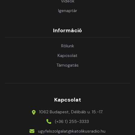
Videók
Igenaptár
Információ
Rólunk
Kapcsolat
Támogatás
Kapcsolat
1062 Budapest, Délibáb u. 15.-17.
(+36 1) 255-3333
ugyfelszolgalat@katolikusradio.hu