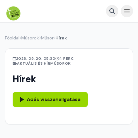
Főoldal
Műsorok
Műsor
Hírek
2026. 05. 20. 05:30
4 PERC
AKTUÁLIS ÉS HÍRMŰSOROK
Hírek
Adás visszahallgatása