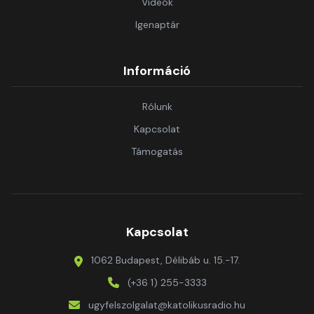
Videók
Igenaptár
Információ
Rólunk
Kapcsolat
Támogatás
Kapcsolat
1062 Budapest, Délibáb u. 15.-17.
(+36 1) 255-3333
ugyfelszolgalat@katolikusradio.hu