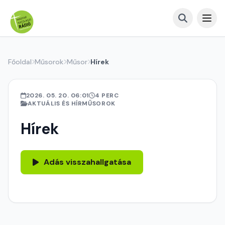
Főoldal
Műsorok
Műsor
Hírek
2026. 05. 20. 06:01
4 PERC
AKTUÁLIS ÉS HÍRMŰSOROK
Hírek
Adás visszahallgatása