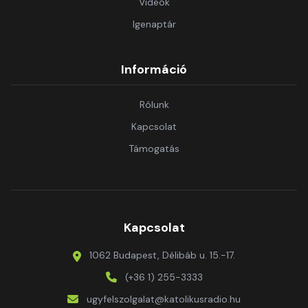
Videók
Igenaptár
Információ
Rólunk
Kapcsolat
Támogatás
Kapcsolat
1062 Budapest, Délibáb u. 15.-17.
(+36 1) 255-3333
ugyfelszolgalat@katolikusradio.hu