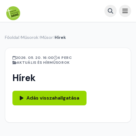
Főoldal
Műsorok
Műsor
Hírek
2026. 05. 20. 16:00
4 PERC
AKTUÁLIS ÉS HÍRMŰSOROK
Hírek
Adás visszahallgatása