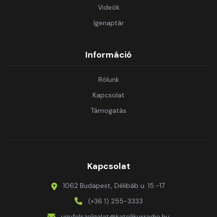
Videók
Igenaptár
Információ
Rólunk
Kapcsolat
Támogatás
Kapcsolat
1062 Budapest, Délibáb u. 15.-17.
(+36 1) 255-3333
ugyfelszolgalat@katolikusradio.hu