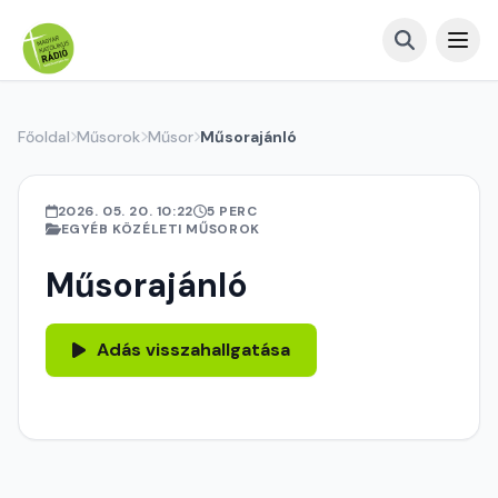
Főoldal
Műsorok
Műsor
Műsorajánló
2026. 05. 20. 10:22
5 PERC
EGYÉB KÖZÉLETI MŰSOROK
Műsorajánló
Adás visszahallgatása