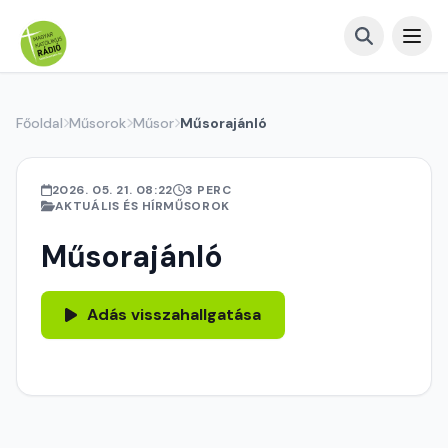
Főoldal
Műsorok
Műsor
Műsorajánló
2026. 05. 21. 08:22
3 PERC
AKTUÁLIS ÉS HÍRMŰSOROK
Műsorajánló
Adás visszahallgatása