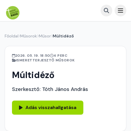
Főoldal
Műsorok
Műsor
Múltidéző
2026. 05. 19. 18:50
4 PERC
ISMERETTERJESZTŐ MŰSOROK
Múltidéző
Szerkesztő: Tóth János András
Adás visszahallgatása