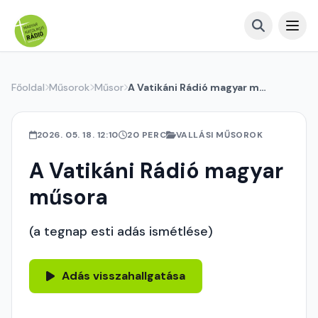
Főoldal
Műsorok
Műsor
A Vatikáni Rádió magyar műsora
2026. 05. 18. 12:10
20 PERC
VALLÁSI MŰSOROK
A Vatikáni Rádió magyar
műsora
(a tegnap esti adás ismétlése)
Adás visszahallgatása