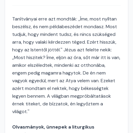
Tanítványai erre azt mondták: ,,Íme, most nyíltan
beszélsz, és nem példabeszédet mondasz. Most
tudjuk, hogy mindent tudsz, és nincs szükséged
arra, hogy valaki kérdezzen téged. Ezért hisszük,
hogy az Istentől jöttél.'' Jézus azt felelte nekik:
,,Most hiszitek? Íme, eljön az óra, sőt már itt is van,
amikor elszéledtek, mindenki az otthonába,
engem pedig magamra hagytok. De én nem
vagyok egyedül, mert az Atya velem van. Ezeket
azért mondtam el nektek, hogy békességtek
legyen bennem. A világban megpróbáltatások
érnek titeket, de bízzatok, én legyőztem a
világot.''
Olvasmányok, ünnepek a liturgikus