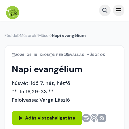
Főoldal
Műsorok
Műsor
Napi evangélium
2026. 05. 18. 12:08
3 PERC
VALLÁSI MŰSOROK
Napi evangélium
húsvéti idő 7. hét, hétfő
** Jn 16,29-33 **
Felolvassa: Varga László
Adás visszahallgatása