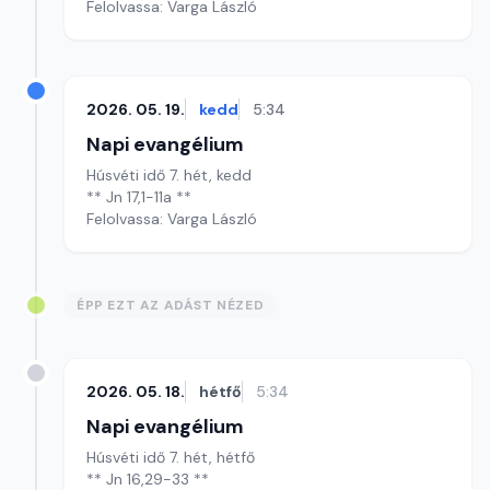
Felolvassa: Varga László
2026. 05. 19.
kedd
5:34
Napi evangélium
Húsvéti idő 7. hét, kedd
** Jn 17,1-11a **
Felolvassa: Varga László
ÉPP EZT AZ ADÁST NÉZED
2026. 05. 18.
hétfő
5:34
Napi evangélium
Húsvéti idő 7. hét, hétfő
** Jn 16,29-33 **