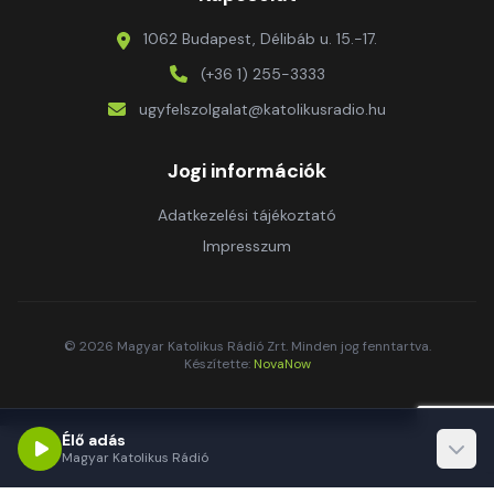
1062 Budapest, Délibáb u. 15.-17.
(+36 1) 255-3333
ugyfelszolgalat@katolikusradio.hu
Jogi információk
Adatkezelési tájékoztató
Impresszum
© 2026 Magyar Katolikus Rádió Zrt. Minden jog fenntartva.
Készítette:
NovaNow
Élő adás
Magyar Katolikus Rádió