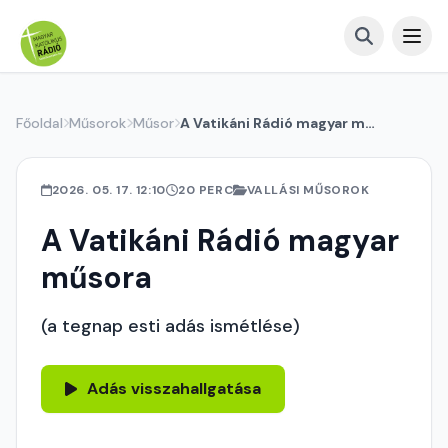
Főoldal
Műsorok
Műsor
A Vatikáni Rádió magyar műsora
2026. 05. 17. 12:10
20 PERC
VALLÁSI MŰSOROK
A Vatikáni Rádió magyar
műsora
(a tegnap esti adás ismétlése)
Adás visszahallgatása