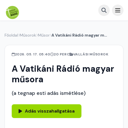
Főoldal
Műsorok
Műsor
A Vatikáni Rádió magyar műsora
2026. 05. 17. 05:40
20 PERC
VALLÁSI MŰSOROK
A Vatikáni Rádió magyar
műsora
(a tegnap esti adás ismétlése)
Adás visszahallgatása