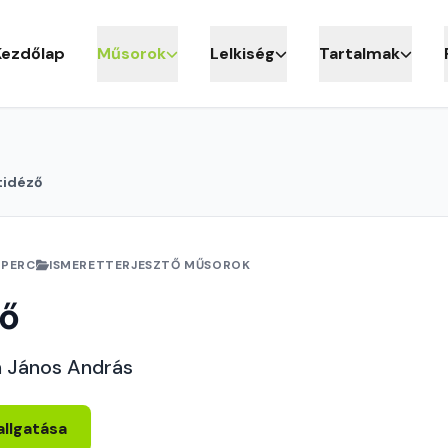
Kezdőlap
Műsorok
Lelkiség
Tartalmak
tidéző
 PERC
ISMERETTERJESZTŐ MŰSOROK
ző
h János András
allgatása