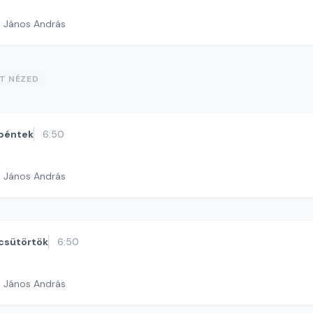
h János András
ST NÉZED
péntek
6:50
h János András
csütörtök
6:50
h János András