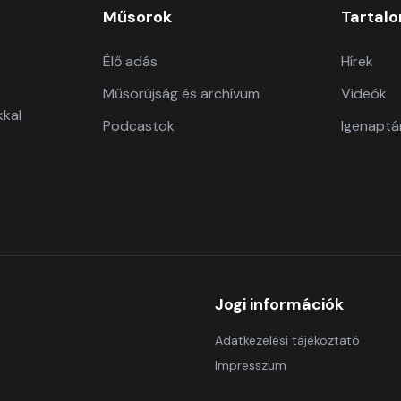
Műsorok
Tartal
Élő adás
Hírek
Műsorújság és archívum
Videók
kkal
Podcastok
Igenaptá
Jogi információk
Adatkezelési tájékoztató
Impresszum