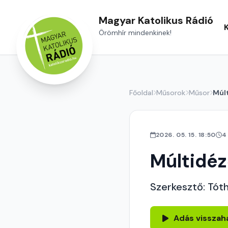
Magyar Katolikus Rádió
Örömhír mindenkinek!
Főoldal
Műsorok
Műsor
Múl
2026. 05. 15. 18:50
4
Múltidé
Szerkesztő: Tót
Adás visszah