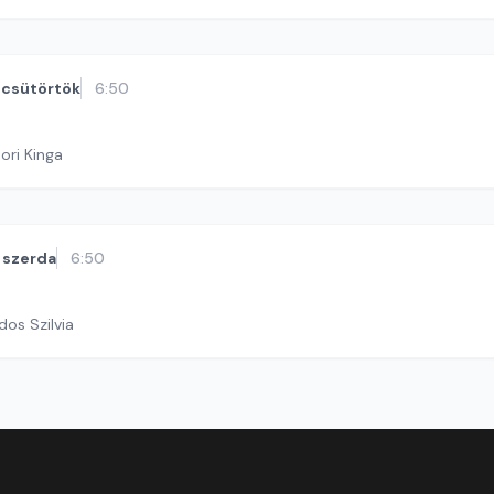
csütörtök
6:50
ori Kinga
szerda
6:50
dos Szilvia