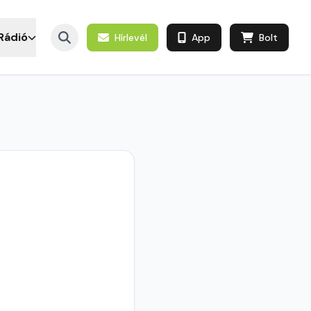
Rádió
Hírlevél
App
Bolt