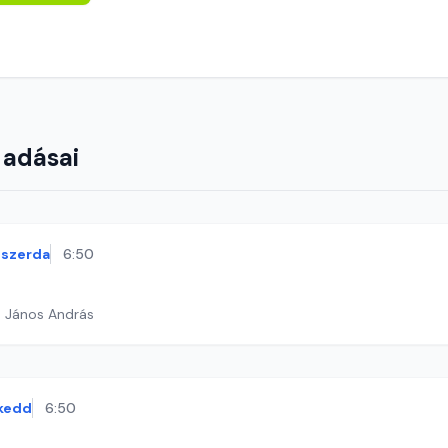
 adásai
szerda
6:50
h János András
kedd
6:50