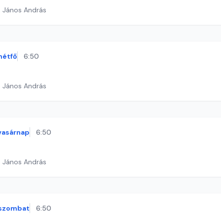
h János András
hétfő
6:50
h János András
vasárnap
6:50
h János András
szombat
6:50