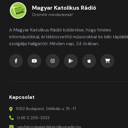
Magyar Katolikus Rádió
Örömhír mindenkinek!
A Magyar Katolikus Rádió küldetése, hogy hiteles
információkkal, értékközvetítő műsorokkal és lelki táplálé
szolgálja hallgatóit. Minden nap, 24 órában.
Kapcsolat
1062 Budapest, Délibáb u. 15.-17.
(+36 1) 255-3333
ugyfelszolgalat@katolikusradio.hu