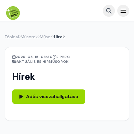
Főoldal
Műsorok
Műsor
Hírek
2026. 05. 15. 08:30
2 PERC
AKTUÁLIS ÉS HÍRMŰSOROK
Hírek
Adás visszahallgatása