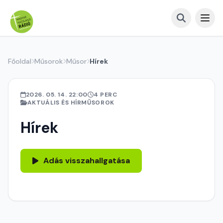
Főoldal
Műsorok
Műsor
Hírek
2026. 05. 14. 22:00
4 PERC
AKTUÁLIS ÉS HÍRMŰSOROK
Hírek
Adás visszahallgatása