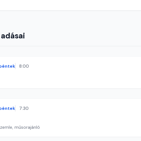
 adásai
péntek
8:00
péntek
7:30
szemle, műsorajánló