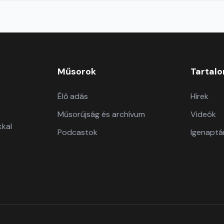
Műsorok
Tartal
Élő adás
Hírek
Műsorújság és archívum
Videók
kkal
Podcastok
Igenaptá