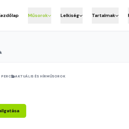
Kezdőlap
Műsorok
Lelkiség
Tartalmak
k
 PERC
AKTUÁLIS ÉS HÍRMŰSOROK
allgatása