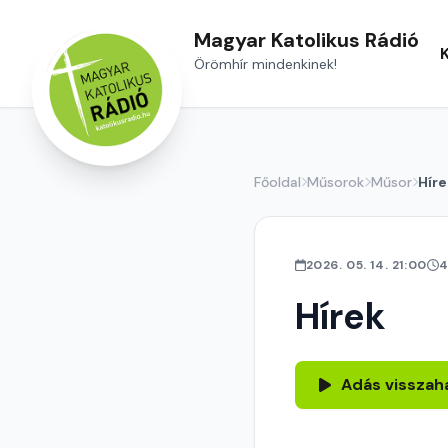
Magyar Katolikus Rádió
Örömhír mindenkinek!
Főoldal
Műsorok
Műsor
Híre
2026. 05. 14. 21:00
4
Hírek
Adás visszah