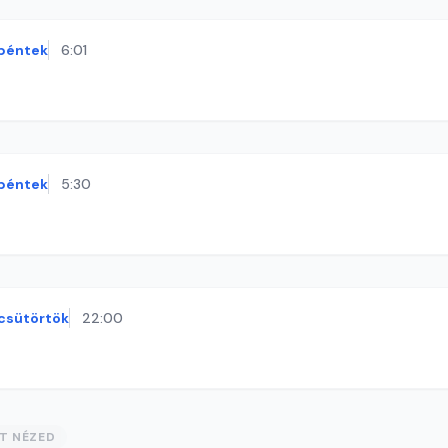
péntek
6:01
péntek
5:30
csütörtök
22:00
ST NÉZED