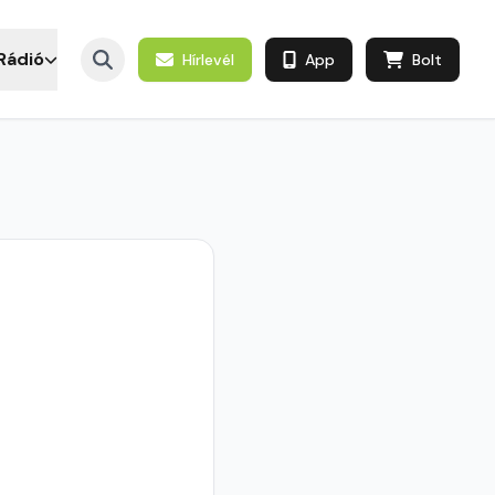
Rádió
Hírlevél
App
Bolt