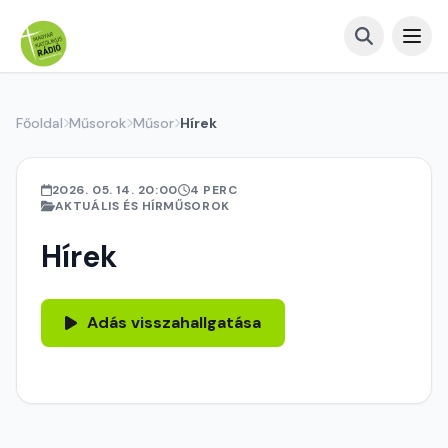
Főoldal
Műsorok
Műsor
Hírek
2026. 05. 14. 20:00
4 PERC
AKTUÁLIS ÉS HÍRMŰSOROK
Hírek
Adás visszahallgatása