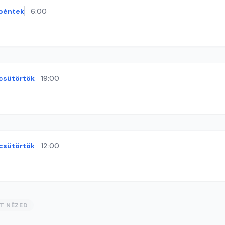
péntek
6:00
csütörtök
19:00
csütörtök
12:00
ST NÉZED