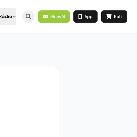
Rádió
Hírlevél
App
Bolt