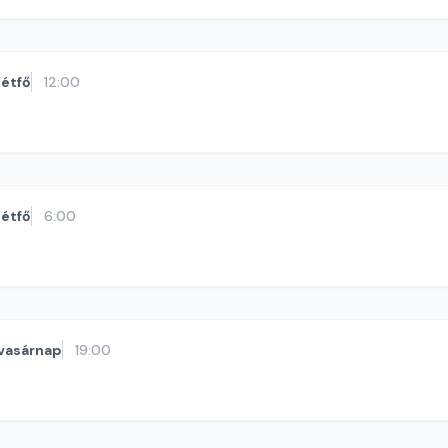
étfő
12:00
étfő
6:00
vasárnap
19:00