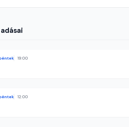
 adásai
péntek
19:00
péntek
12:00