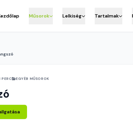
Kezdőlap
Műsorok
Lelkiség
Tartalmak
angszó
1 PERC
EGYÉB MŰSOROK
zó
allgatása