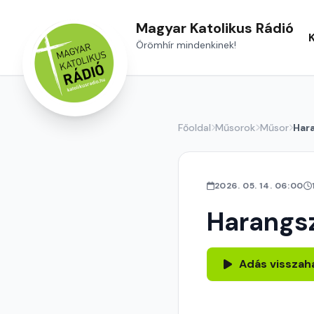
Magyar Katolikus Rádió
Örömhír mindenkinek!
Főoldal
Műsorok
Műsor
Har
2026. 05. 14. 06:00
Harangs
Adás visszah