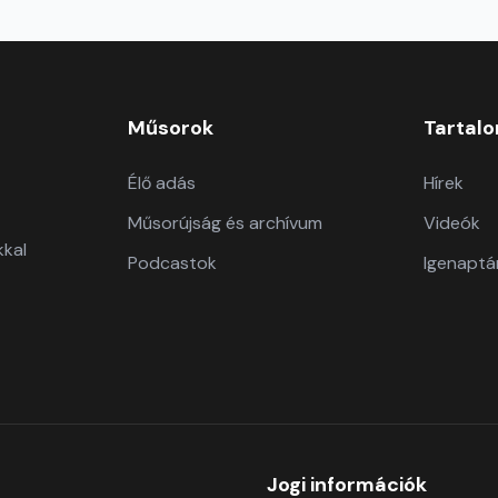
Műsorok
Tartal
Élő adás
Hírek
Műsorújság és archívum
Videók
kkal
Podcastok
Igenaptá
Jogi információk