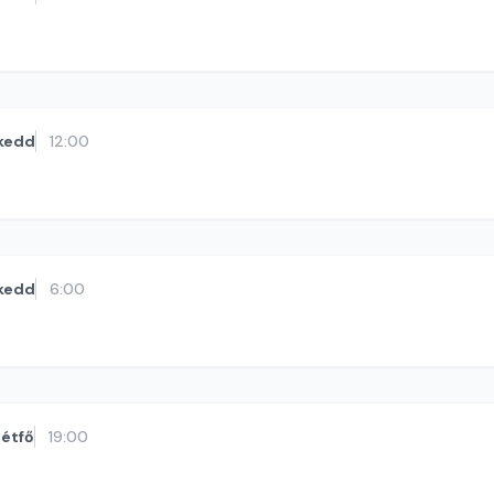
kedd
12:00
kedd
6:00
étfő
19:00